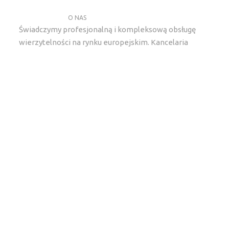
O NAS
Świadczymy profesjonalną i kompleksową obsługę
wierzytelności na rynku europejskim. Kancelaria
gielda lexlegisgroup specjalizuje sie w kompleksowym
wywiadzie detektywistycznym, ustaleniach
majątkowych, windykacji należności oraz wykupie
wierzytelności.
Kontakt
kancelaria@lexlegisgroup.pl
ul. Gwiaździsta 62/12/2, 53-413 Wrocław
+48 71 331 79 93