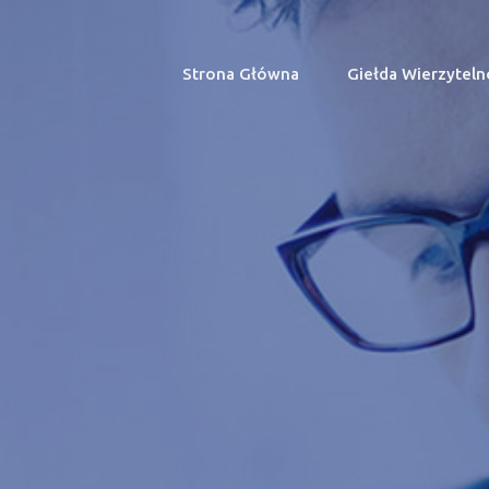
Strona Główna
(current)
Giełda Wierzyteln