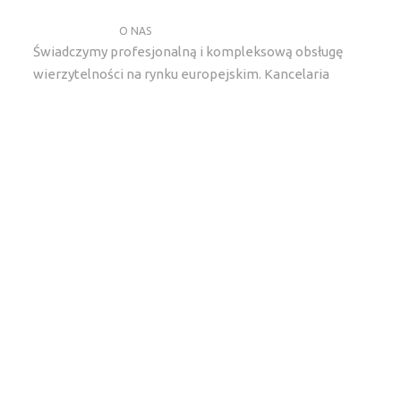
O NAS
Świadczymy profesjonalną i kompleksową obsługę
wierzytelności na rynku europejskim. Kancelaria
gielda lexlegisgroup specjalizuje sie w kompleksowym
wywiadzie detektywistycznym, ustaleniach
majątkowych, windykacji należności oraz wykupie
wierzytelności.
Kontakt
kancelaria@lexlegisgroup.pl
ul. Gwiaździsta 62/12/2, 53-413 Wrocław
+48 71 331 79 93