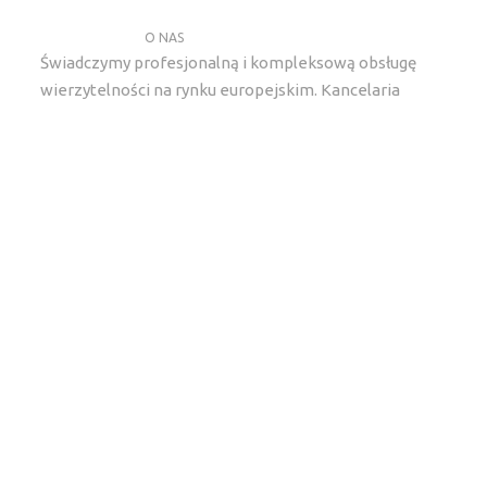
O NAS
Świadczymy profesjonalną i kompleksową obsługę
wierzytelności na rynku europejskim. Kancelaria
gielda lexlegisgroup specjalizuje sie w kompleksowym
wywiadzie detektywistycznym, ustaleniach
majątkowych, windykacji należności oraz wykupie
wierzytelności.
Kontakt
kancelaria@lexlegisgroup.pl
ul. Gwiaździsta 62/12/2, 53-413 Wrocław
+48 71 331 79 93