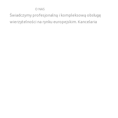
O NAS
Świadczymy profesjonalną i kompleksową obsługę
wierzytelności na rynku europejskim. Kancelaria
gielda lexlegisgroup specjalizuje sie w kompleksowym
wywiadzie detektywistycznym, ustaleniach
majątkowych, windykacji należności oraz wykupie
wierzytelności.
Kontakt
kancelaria@lexlegisgroup.pl
ul. Gwiaździsta 62/12/2, 53-413 Wrocław
+48 71 331 79 93