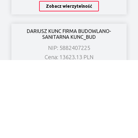
Zobacz wierzytelność
DARIUSZ KUNC FIRMA BUDOWLANO-
SANITARNA KUNC_BUD
NIP: 5882407225
Cena: 13623.13 PLN
Miasto: Chrzanowo
Zobacz wierzytelność
KF CHŁODNICTWO Spółka z o.o.
NIP: 6961906526
Cena: 8480.52 PLN
Miasto: Grabonóg