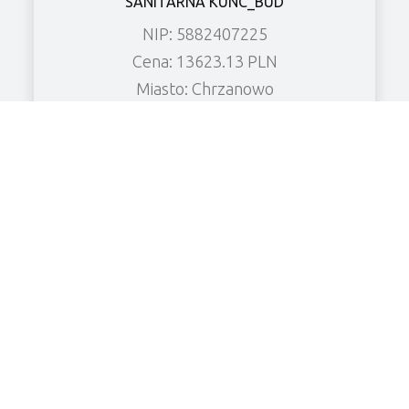
SANITARNA KUNC_BUD
NIP: 5882407225
Cena: 13623.13 PLN
Miasto: Chrzanowo
Zobacz wierzytelność
KF CHŁODNICTWO Spółka z o.o.
NIP: 6961906526
Cena: 8480.52 PLN
Miasto: Grabonóg
Zobacz wierzytelność