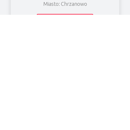
Miasto: Chrzanowo
Zobacz wierzytelność
KF CHŁODNICTWO Spółka z o.o.
NIP: 6961906526
Cena: 8480.52 PLN
Miasto: Grabonóg
Zobacz wierzytelność