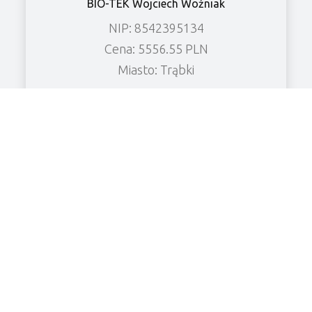
BIO-TEK Wojciech Woźniak
NIP: 8542395134
Cena: 5556.55 PLN
Miasto: Trąbki
Zobacz wierzytelność
DARIUSZ KUNC FIRMA BUDOWLANO-
SANITARNA KUNC_BUD
NIP: 5882407225
Cena: 13623.13 PLN
Miasto: Chrzanowo
Zobacz wierzytelność