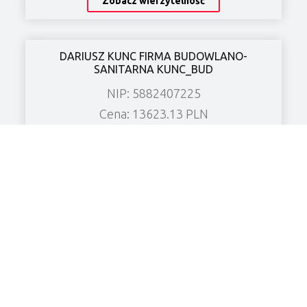
Zobacz wierzytelność
DARIUSZ KUNC FIRMA BUDOWLANO-
SANITARNA KUNC_BUD
NIP: 5882407225
Cena: 13623.13 PLN
Miasto: Chrzanowo
Zobacz wierzytelność
KF CHŁODNICTWO Spółka z o.o.
NIP: 6961906526
Cena: 8480.52 PLN
Miasto: Grabonóg