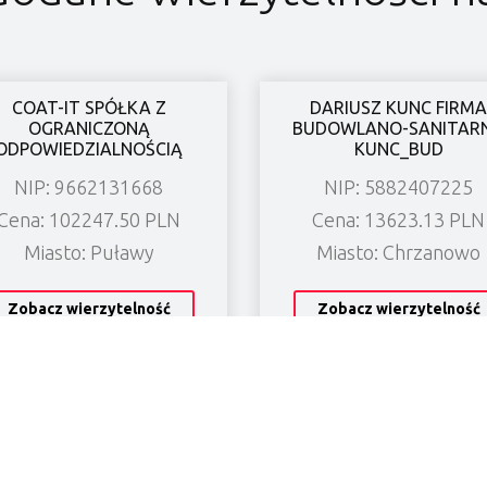
COAT-IT SPÓŁKA Z
DARIUSZ KUNC FIRMA
OGRANICZONĄ
BUDOWLANO-SANITAR
ODPOWIEDZIALNOŚCIĄ
KUNC_BUD
NIP: 9662131668
NIP: 5882407225
Cena: 102247.50 PLN
Cena: 13623.13 PLN
Miasto: Puławy
Miasto: Chrzanowo
Zobacz wierzytelność
Zobacz wierzytelność