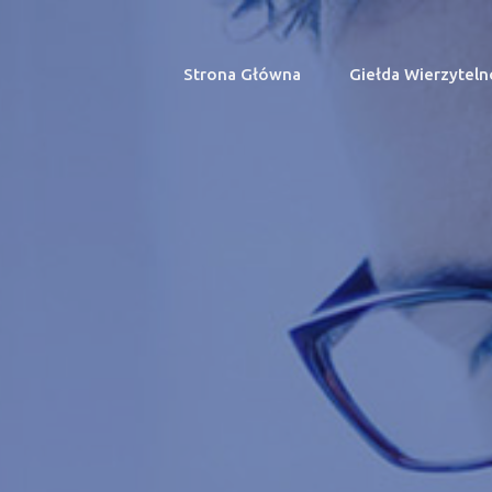
Strona Główna
(current)
Giełda Wierzyteln