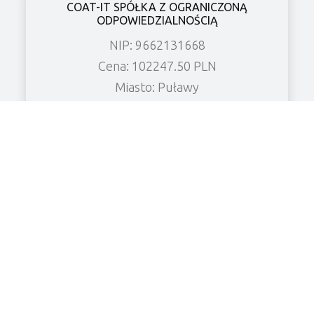
COAT-IT SPÓŁKA Z OGRANICZONĄ
ODPOWIEDZIALNOŚCIĄ
NIP: 9662131668
Cena: 102247.50 PLN
Miasto: Puławy
Zobacz wierzytelność
DARIUSZ KUNC FIRMA BUDOWLANO-
SANITARNA KUNC_BUD
NIP: 5882407225
Cena: 13623.13 PLN
Miasto: Chrzanowo
Zobacz wierzytelność