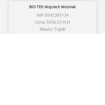
BIO-TEK Wojciech Woźniak
NIP: 8542395134
Cena: 5556.55 PLN
Miasto: Trąbki
Zobacz wierzytelność
DARIUSZ KUNC FIRMA BUDOWLANO-
SANITARNA KUNC_BUD
NIP: 5882407225
Cena: 13623.13 PLN
Miasto: Chrzanowo
Zobacz wierzytelność