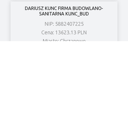
DARIUSZ KUNC FIRMA BUDOWLANO-
SANITARNA KUNC_BUD
NIP: 5882407225
Cena: 13623.13 PLN
Miasto: Chrzanowo
Zobacz wierzytelność
KF CHŁODNICTWO Spółka z o.o.
NIP: 6961906526
Cena: 8480.52 PLN
Miasto: Grabonóg
Zobacz wierzytelność