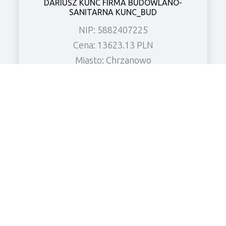
DARIUSZ KUNC FIRMA BUDOWLANO-
SANITARNA KUNC_BUD
NIP: 5882407225
Cena: 13623.13 PLN
Miasto: Chrzanowo
Zobacz wierzytelność
KF CHŁODNICTWO Spółka z o.o.
NIP: 6961906526
Cena: 8480.52 PLN
Miasto: Grabonóg
Zobacz wierzytelność