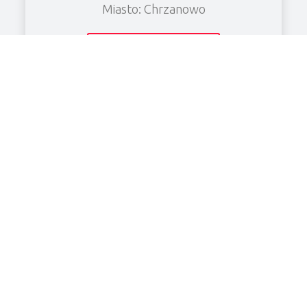
Miasto: Chrzanowo
Zobacz wierzytelność
KF CHŁODNICTWO Spółka z o.o.
NIP: 6961906526
Cena: 8480.52 PLN
Miasto: Grabonóg
Zobacz wierzytelność