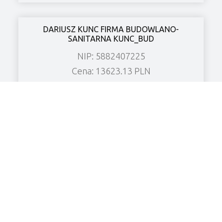
DARIUSZ KUNC FIRMA BUDOWLANO-
SANITARNA KUNC_BUD
NIP: 5882407225
Cena: 13623.13 PLN
Miasto: Chrzanowo
Zobacz wierzytelność
KF CHŁODNICTWO Spółka z o.o.
NIP: 6961906526
Cena: 8480.52 PLN
Miasto: Grabonóg