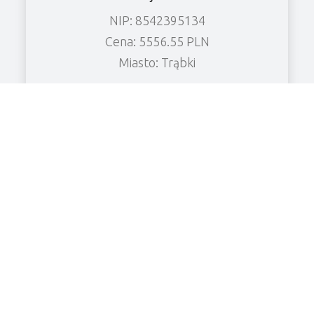
NIP: 8542395134
Cena: 5556.55 PLN
Miasto: Trąbki
Zobacz wierzytelność
DARIUSZ KUNC FIRMA BUDOWLANO-
SANITARNA KUNC_BUD
NIP: 5882407225
Cena: 13623.13 PLN
Miasto: Chrzanowo
Zobacz wierzytelność