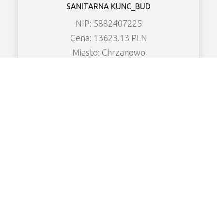
SANITARNA KUNC_BUD
NIP: 5882407225
Cena: 13623.13 PLN
Miasto: Chrzanowo
Zobacz wierzytelność
KF CHŁODNICTWO Spółka z o.o.
NIP: 6961906526
Cena: 8480.52 PLN
Miasto: Grabonóg
Zobacz wierzytelność