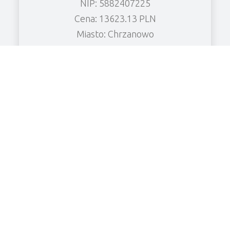
NIP: 5882407225
Cena: 13623.13 PLN
Miasto: Chrzanowo
Zobacz wierzytelność
KF CHŁODNICTWO Spółka z o.o.
NIP: 6961906526
Cena: 8480.52 PLN
Miasto: Grabonóg
Zobacz wierzytelność