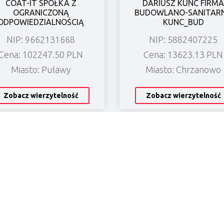
COAT-IT SPÓŁKA Z
DARIUSZ KUNC FIRMA
OGRANICZONĄ
BUDOWLANO-SANITAR
ODPOWIEDZIALNOŚCIĄ
KUNC_BUD
NIP: 9662131668
NIP: 5882407225
Cena: 102247.50 PLN
Cena: 13623.13 PLN
Miasto: Puławy
Miasto: Chrzanowo
Zobacz wierzytelność
Zobacz wierzytelność
Kontakt
gę
kancelaria@lexlegisgroup.pl