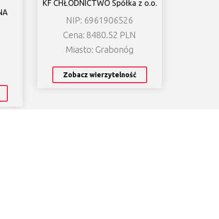
KF CHŁODNICTWO Spółka z o.o.
NA
NIP: 6961906526
Cena: 8480.52 PLN
Miasto: Grabonóg
Zobacz wierzytelność