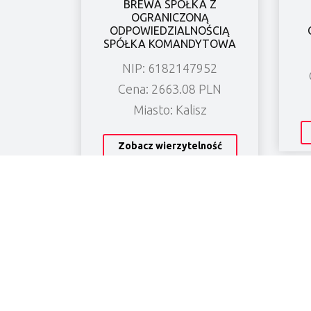
BREWA SPÓŁKA Z
OGRANICZONĄ
ODPOWIEDZIALNOŚCIĄ
SPÓŁKA KOMANDYTOWA
NIP: 6182147952
Cena: 2663.08 PLN
Miasto: Kalisz
Zobacz wierzytelność
O NAS
Świadczymy profesjonalną i kompleksową obsłu
wierzytelności na rynku europejskim. Kancelaria
gielda lexlegisgroup specjalizuje sie w