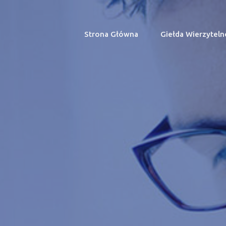
Strona Główna
(current)
Giełda Wierzyteln