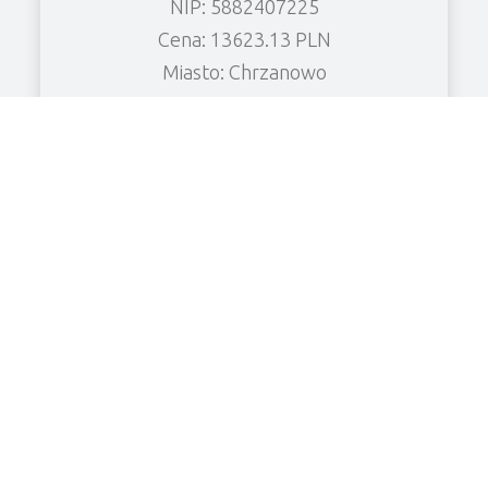
NIP: 5882407225
Cena: 13623.13 PLN
Miasto: Chrzanowo
Zobacz wierzytelność
KF CHŁODNICTWO Spółka z o.o.
NIP: 6961906526
Cena: 8480.52 PLN
Miasto: Grabonóg
Zobacz wierzytelność