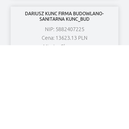
DARIUSZ KUNC FIRMA BUDOWLANO-
SANITARNA KUNC_BUD
NIP: 5882407225
Cena: 13623.13 PLN
Miasto: Chrzanowo
Zobacz wierzytelność
KF CHŁODNICTWO Spółka z o.o.
NIP: 6961906526
Cena: 8480.52 PLN
Miasto: Grabonóg
Zobacz wierzytelność