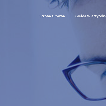
Strona Główna
(current)
Giełda Wierzyteln