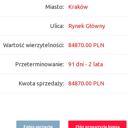
Miasto:
Kraków
Ulica:
Rynek Główny
Wartość wierzytelności:
84870.00 PLN
Przeterminowanie:
91 dni - 2 lata
Kwota sprzedaży:
84870.00 PLN
Zgłos sprzeciw
Złóz propozycję kupna